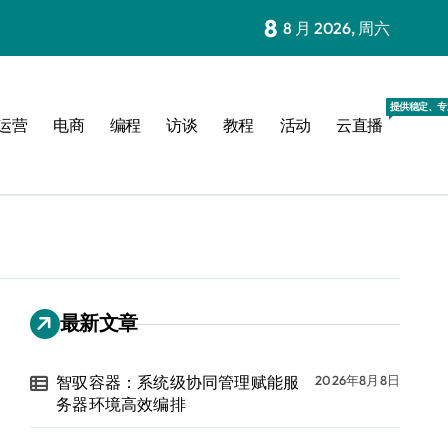
8
8 月 2026, 周六
提供稳定、专
运营
电商
编程
访谈
教程
活动
云直播
最新文章
智驭容器：系统级协同管理赋能服
2026年8月8日
务器环境高效编排