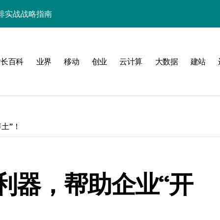
排实战战略指南
能管理新飞跃
能跃升新境界
站长百科
业界
移动
创业
云计算
大数据
建站
服务器性能新高度
畅操控新解
移动互联新标杆
土”！
应用极致流畅体验
景流畅革命
调控优化体验新高度
利器，帮助企业“开
境高效编排