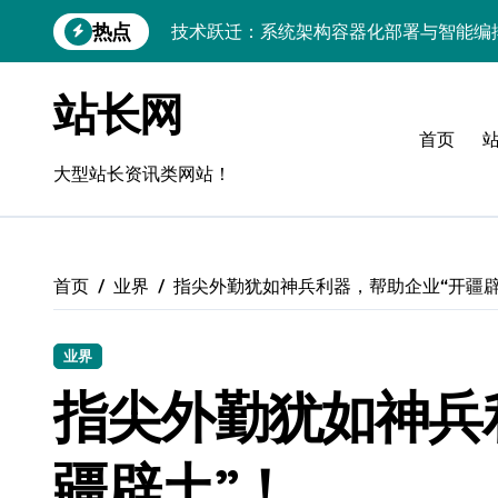
跳
热点
技术跃迁：系统架构容器化部署与智能编
转
到
科技赋能：容器部署与编排引领服务器性
内
站长网
容
容器部署+智能编排：科技赋能服务器效
首页
容器部署与编排策略：解锁科技赋能下的
大型站长资讯类网站！
科技赋能无障碍：CSS视效下移动互联流
技术赋能流畅体验，科技驱动精准操控：
首页
业界
指尖外勤犹如神兵利器，帮助企业“开疆辟
技术赋能：重构后端架构，铸就移动互联
移动互联新纪元：智能控速技术引爆全场
业界
移动互联应用评测：以流畅度为基，科技
指尖外勤犹如神兵
智驭容器：系统级协同管理赋能服务器环
疆辟土”！