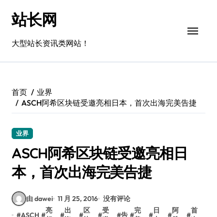
跳
站长网
转
到
内
大型站长资讯类网站！
容
首页
业界
ASCH阿希区块链受邀亮相日本，首次出海完美告捷
业界
ASCH阿希区块链受邀亮相日
本，首次出海完美告捷
由 dawei
11 月 25, 2016
没有评论
亮
出
区
受
完
日
阿
首
#
ASCH
#
#
#
#
#
告
#
#
#
#