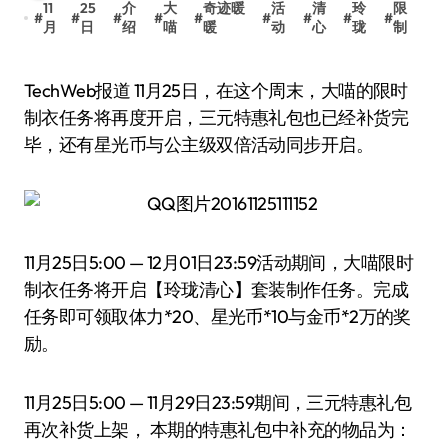
11
25
介
大
奇迹暖
活
清
玲
限
#
#
#
#
#
#
#
#
#
月
日
绍
喵
暖
动
心
珑
制
TechWeb报道 11月25日，在这个周末，大喵的限时
制衣任务将再度开启，三元特惠礼包也已经补货完
毕，还有星光币与公主级双倍活动同步开启。
11月25日5:00 — 12月01日23:59活动期间，大喵限时
制衣任务将开启【玲珑清心】套装制作任务。完成
任务即可领取体力*20、星光币*10与金币*2万的奖
励。
11月25日5:00 — 11月29日23:59期间，三元特惠礼包
再次补货上架， 本期的特惠礼包中补充的物品为：