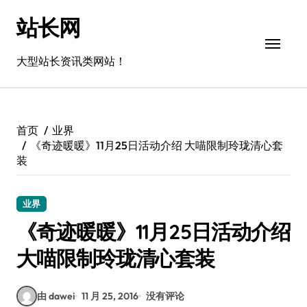
跳
站长网
转
到
内
大型站长资讯类网站！
容
首页
业界
《奇迹暖暖》11月25日活动介绍 大喵限制玲珑清心套
装
业界
《奇迹暖暖》11月25日活动介绍
大喵限制玲珑清心套装
由 dawei
11 月 25, 2016
没有评论