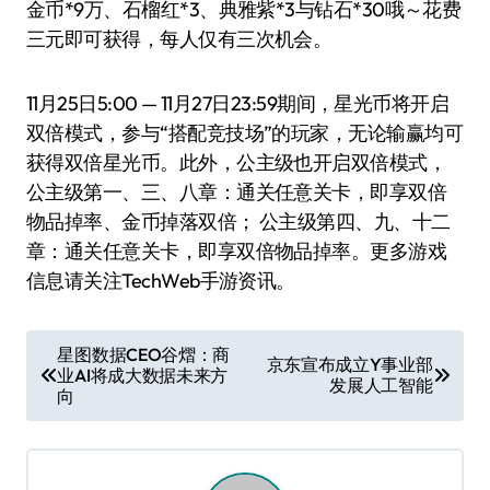
金币*9万、石榴红*3、典雅紫*3与钻石*30哦～花费
三元即可获得，每人仅有三次机会。
11月25日5:00 — 11月27日23:59期间，星光币将开启
双倍模式，参与“搭配竞技场”的玩家，无论输赢均可
获得双倍星光币。此外，公主级也开启双倍模式，
公主级第一、三、八章：通关任意关卡，即享双倍
物品掉率、金币掉落双倍； 公主级第四、九、十二
章：通关任意关卡，即享双倍物品掉率。更多游戏
信息请关注TechWeb手游资讯。
文
星图数据CEO谷熠：商
京东宣布成立Y事业部
业AI将成大数据未来方
章
发展人工智能
向
导
航