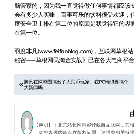
脑管家的，因为我一直觉得做任何事情都应该
会有多少人买账；百事可乐的饮料很受欢迎，
度安全卫士排在第二位的原因是我觉得它的界
在第一位。
羽度非凡(www.feifanblog.com)，
秘密——草根网民淘金实战》已在各大电商平
文
腾讯在网游圈搞出了人民币玩家，在PC端也要搞个
大新闻吗
章
导
航
【声明】：北京站长网内容转载自互联网，其
如您发现内容存在版权问题，请提交相关链接至邮箱