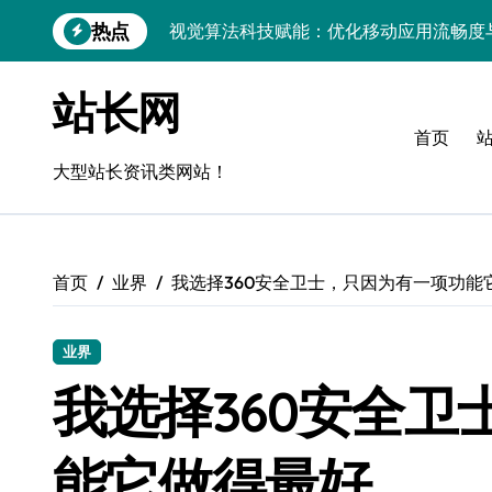
跳
热点
视觉算法科技赋能：优化移动应用流畅度
转
到
移动H5技术实战：流畅度优化与毫秒级
内
站长网
容
移动互联新架构：技术驱动精准控流，科
首页
跨界评测：流畅度对决，操控为王
大型站长资讯类网站！
Go语言移动应用流畅度与性能实测
实时数据智能驱动无障碍设计精准优化
首页
业界
我选择360安全卫士，只因为有一项功能
深度评测：交互优化赋能移动端流畅体验
无障碍移动互联流畅度与精准控制优化指
业界
移动互联产品流畅度深度评测：优化体验
我选择360安全
API视角：视觉优化技术赋能移动互联应
能它做得最好