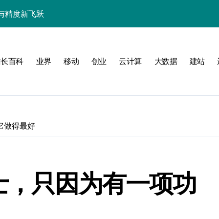
与精度新飞跃
性能精准调控指南
技赋能系统流畅跃升
站长百科
业界
移动
创业
云计算
大数据
建站
它做得最好
南
新标准
卫士，只因为有一项功
用的流畅交互革新