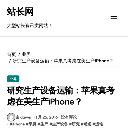
跳
站长网
转
到
内
大型站长资讯类网站！
容
首页
业界
研究生产设备运输：苹果真考虑在美生产iPhone？
业界
研究生产设备运输：苹果真考
虑在美生产iPhone？
由 dawei
11 月 25, 2016
没有评论
#
iPhone
#
果真
#
生产
#
生产设备
#
研究
#
考虑
#
运输