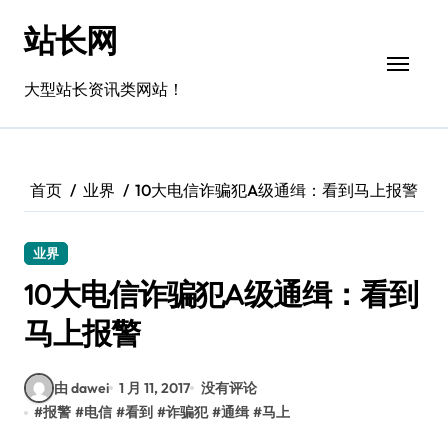
跳
站长网
转
到
内
大型站长资讯类网站！
容
首页
业界
10大电信诈骗犯A级通缉：看到马上报警
业界
10大电信诈骗犯A级通缉：看到
马上报警
由 dawei
1 月 11, 2017
没有评论
#
报警
#
电信
#
看到
#
诈骗犯
#
通缉
#
马上