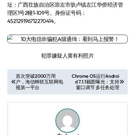
址：广西壮族自治区崇左市驮卢镇左江华侨经济管
理区1号2幢1-109号。身份证号码：
452129196712270414。
犯罪嫌疑人黄有利照片
文
首次突破2000万用
Chrome OS运行Androi
户，海信蝉联互联网电
d 7.1.1截图曝光：支持
章
视第一平台
窗口调节 多任务处理
导
航