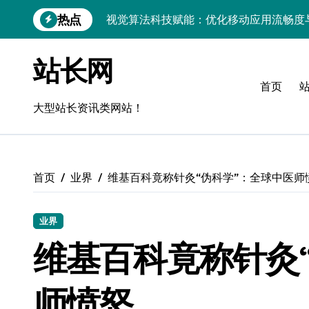
跳
热点
视觉算法科技赋能：优化移动应用流畅度
转
到
移动H5技术实战：流畅度优化与毫秒级
内
站长网
容
移动互联新架构：技术驱动精准控流，科
首页
跨界评测：流畅度对决，操控为王
大型站长资讯类网站！
Go语言移动应用流畅度与性能实测
实时数据智能驱动无障碍设计精准优化
首页
业界
维基百科竟称针灸“伪科学”：全球中医师
深度评测：交互优化赋能移动端流畅体验
无障碍移动互联流畅度与精准控制优化指
业界
移动互联产品流畅度深度评测：优化体验
维基百科竟称针灸
API视角：视觉优化技术赋能移动互联应
师愤怒