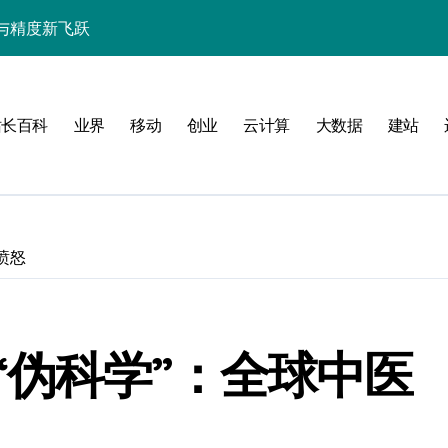
与精度新飞跃
性能精准调控指南
技赋能系统流畅跃升
站长百科
业界
移动
创业
云计算
大数据
建站
愤怒
南
新标准
“伪科学”：全球中医
用的流畅交互革新