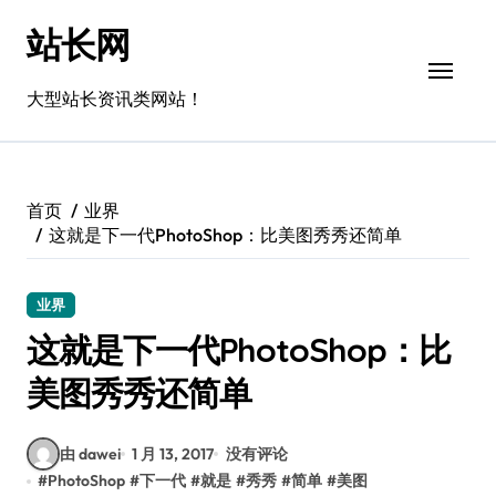
跳
站长网
转
到
内
大型站长资讯类网站！
容
首页
业界
这就是下一代PhotoShop：比美图秀秀还简单
业界
这就是下一代PhotoShop：比
美图秀秀还简单
由 dawei
1 月 13, 2017
没有评论
#
PhotoShop
#
下一代
#
就是
#
秀秀
#
简单
#
美图