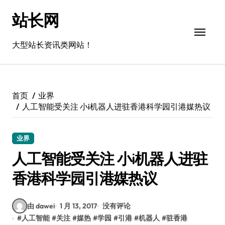
跳
站长网
转
到
内
大型站长资讯类网站！
容
首页
业界
人工智能受关注 小i机器人进驻香港科学园引港媒热议
业界
人工智能受关注 小i机器人进驻
香港科学园引港媒热议
由 dawei
1 月 13, 2017
没有评论
#
人工智能
#
关注
#
媒热
#
学园
#
引港
#
机器人
#
驻香港