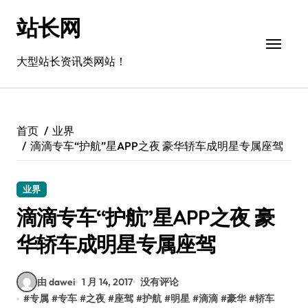
跳
站长网
转
到
内
大型站长资讯类网站！
容
首页
业界
滴滴专车“护航”星APP之夜 豪华轿车成明星专属座驾
业界
滴滴专车“护航”星APP之夜 豪
华轿车成明星专属座驾
由 dawei
1 月 14, 2017
没有评论
#
专属
#
专车
#
之夜
#
座驾
#
护航
#
明星
#
滴滴
#
豪华
#
轿车