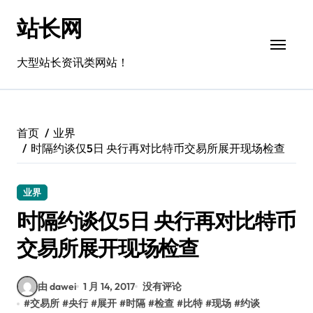
跳
站长网
转
到
内
大型站长资讯类网站！
容
首页
业界
时隔约谈仅5日 央行再对比特币交易所展开现场检查
业界
时隔约谈仅5日 央行再对比特币
交易所展开现场检查
由 dawei
1 月 14, 2017
没有评论
#
交易所
#
央行
#
展开
#
时隔
#
检查
#
比特
#
现场
#
约谈