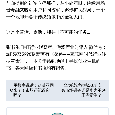
前面提到的进军医疗那样，从小处着眼，继续用场
景金融来吸引用户和同盟军，逐步扩大战果，一个
一个地叩开各个传统领域中的金融大门。
这是个苦活、累活，却并非不可能的任务……
张书乐 TMT行业观察者、游戏产业时评人 微信号：
zsl13973399819 新著有《探路——互联网时代行业转
型革命》，一本关于钻到地缝里寻找创业生机的
书。各大网店和书店均有销售。
文
用数字说话：诺基亚回
华为被诉索赔50万 安
来了！市场还记得它
智市场碰瓷还是华为不
章
吗？
正当竞争？
导
航