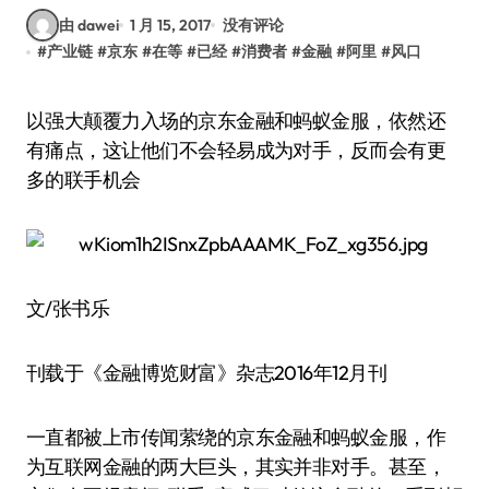
由 dawei
1 月 15, 2017
没有评论
#
产业链
#
京东
#
在等
#
已经
#
消费者
#
金融
#
阿里
#
风口
以强大颠覆力入场的京东金融和蚂蚁金服，依然还
有痛点，这让他们不会轻易成为对手，反而会有更
多的联手机会
文/张书乐
刊载于《金融博览财富》杂志2016年12月刊
一直都被上市传闻萦绕的京东金融和蚂蚁金服，作
为互联网金融的两大巨头，其实并非对手。甚至，