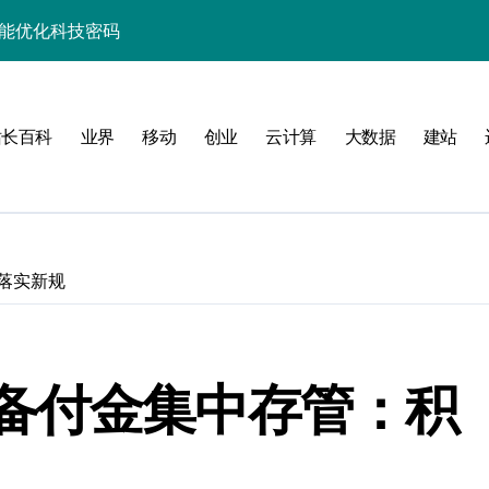
性能优化科技密码
并发场景下的高效实践
制科技实战精析
站长百科
业界
移动
创业
云计算
大数据
建站
升级实战秘籍
助你技术进阶跃迁
事务控制科技实战精析
落实新规
务器性能优化实战
合规控制实战策略
并发科技优化实战
备付金集中存管：积
事务控制实战