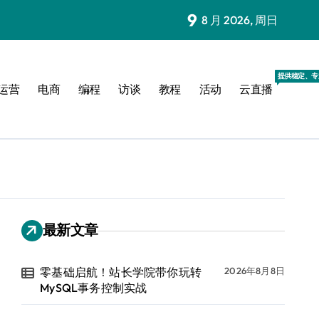
9
8 月 2026, 周日
提供稳定、专
运营
电商
编程
访谈
教程
活动
云直播
最新文章
零基础启航！站长学院带你玩转
2026年8月8日
MySQL事务控制实战