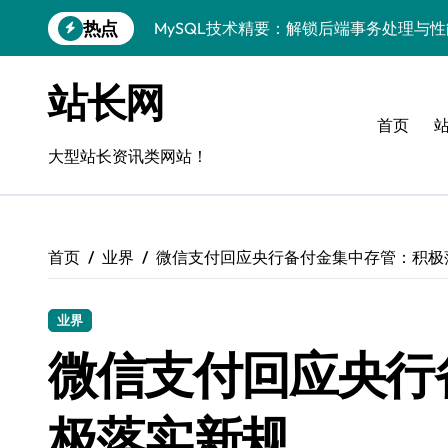
跳
热点
MySQL技术精要：解锁后端事务处理与
转
到
Go语言MySQL事务管理：揭秘原理与高
内
站长网
容
VR开发进阶：技术赋能，MySQL事务控
首页
MySQL事务精控与安全优化：站长技术
大型站长资讯类网站！
解锁MySQL事务控制黑科技，站长学院
蓝队视角：VR数据管理进阶——MySQL
首页
业界
微信支付回应央行备付金集中存管：积极
MySQL事务控制深度剖析：科技赋能服
技术赋能风控：站长必知的MySQL事务
业界
Go语言技术揭秘：MySQL事务控制与高
微信支付回应央行
零基础启航！站长学院带你玩转MySQL
极落实新规