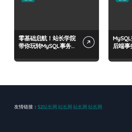
零基础启航！站长学院
MyS
带你玩转MySQL事务控
后端事
制实战
化科技
友情链接：
52站长网
站长网
站长网
站长网