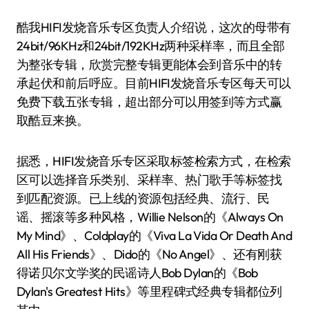
酷我HIFI发烧音乐专区负责人介绍说，这次的母带有
24bit/96KHz和24bit/192KHz两种采样率，而且全部
为整张专辑，欣赏完整专辑更能体会到音乐中的转
承起伏和前后呼应。目前HIFI发烧音乐专区每天可以
免费下载五张专辑，超出部分可以用签到等方式赢
取酷豆来换。
据悉，HIFI发烧音乐专区采取标签检索方式，在检索
区可以选择音乐类别、采样率、热门歌手等标签找
到匹配资源。已上线的资源包括经典、流行、民
谣、摇滚等多种风格，Willie Nelson的《Always On
My Mind》、Coldplay的《Viva La Vida Or Death And
All His Friends》、Dido的《No Angel》、还有刚获
得诺贝尔文学奖的民谣诗人Bob Dylan的《Bob
Dylan's Greatest Hits》等里程碑式经典专辑都位列