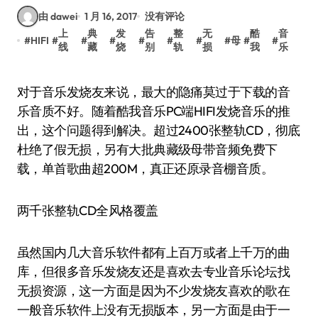
由 dawei
1 月 16, 2017
没有评论
上
典
发
告
整
无
酷
音
#
HIFI
#
#
#
#
#
#
#
母
#
#
线
藏
烧
别
轨
损
我
乐
对于音乐发烧友来说，最大的隐痛莫过于下载的音
乐音质不好。随着酷我音乐PC端HIFI发烧音乐的推
出，这个问题得到解决。超过2400张整轨CD，彻底
杜绝了假无损，另有大批典藏级母带音频免费下
载，单首歌曲超200M，真正还原录音棚音质。
两千张整轨CD全风格覆盖
虽然国内几大音乐软件都有上百万或者上千万的曲
库，但很多音乐发烧友还是喜欢去专业音乐论坛找
无损资源，这一方面是因为不少发烧友喜欢的歌在
一般音乐软件上没有无损版本，另一方面是由于一