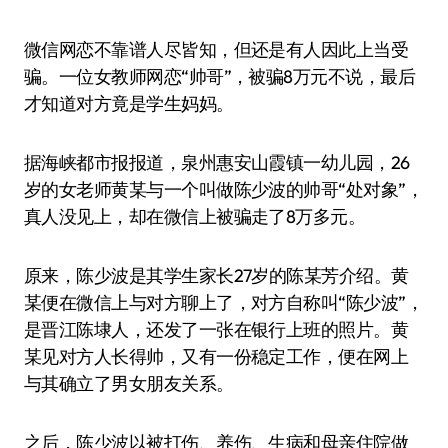
微信网恋不靠谱人尽皆知，但还是有人因此上当受
骗。一位女教师网恋“帅哥”，被骗8万元不说，最后
才知道对方竟是学生妈妈。
据海峡都市报报道，泉州惠安山霞镇一幼儿园，26
岁的女老师黄某与一个叫做陈少波的帅哥“处对象”，
真人没见上，却在微信上被骗走了8万多元。
原来，陈少波是其学生家长27岁的陈某芳介绍。黄
某便在微信上与对方聊上了，对方自称叫“陈少波”，
是晋江陈埭人，还发了一张在银行上班的照片。黄
某见对方人长得帅，又有一份稳定工作，便在网上
与其确立了男女朋友关系。
之后，陈少波以被打伤、养伤、生病和母亲住院做