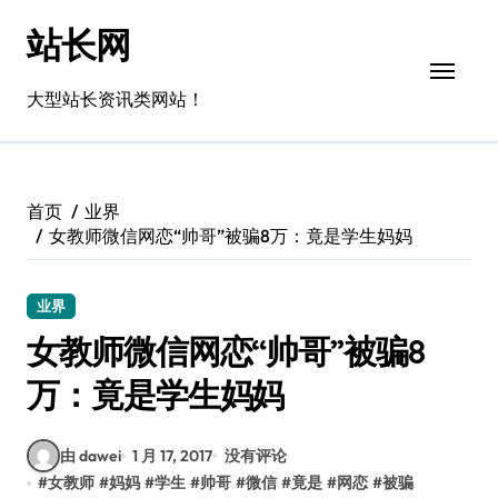
跳
站长网
转
到
内
大型站长资讯类网站！
容
首页
业界
女教师微信网恋“帅哥”被骗8万：竟是学生妈妈
业界
女教师微信网恋“帅哥”被骗8
万：竟是学生妈妈
由 dawei
1 月 17, 2017
没有评论
#
女教师
#
妈妈
#
学生
#
帅哥
#
微信
#
竟是
#
网恋
#
被骗