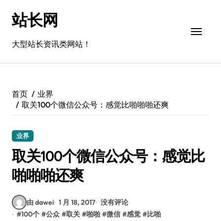
跳
站长网
转
到
内
大型站长资讯类网站！
容
首页
业界
取关100个微信公众号：感觉比啪啪啪还爽
业界
取关100个微信公众号：感觉比
啪啪啪还爽
由 dawei
1 月 18, 2017
没有评论
#
100个
#
公众
#
取关
#
啪啪
#
微信
#
感觉
#
比啪