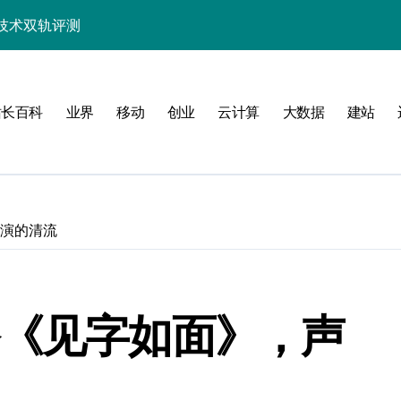
技术双轨评测
技赋能精准体验优化
控制逻辑新飞跃
站长百科
业界
移动
创业
云计算
大数据
建站
，畅享操控新极限
技术深度评测
技赋能性能优化实战
表演的清流
能控优评测
用的流畅交互革新
与精度新飞跃
播《见字如面》，声
能控制新策略