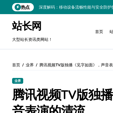
跳
热点
深度解码：移动设备流畅性能与安全防护
转
到
移动互联技术解码：以流畅度为锚点，科
内
站长网
容
解密移动互联设备流畅度：技术精髓驱动
首页
系统管理员视角：移动互联设备技术评测
大型站长资讯类网站！
云视角揭秘：移动互联流畅度与智能控制
iOS应用深度评测：技术驱动流畅度，科
首页
业界
腾讯视频TV版独播《见字如面》，声音
PHP科技赋能：移动互联APP流畅度与智
API视角：视觉优化技术赋能移动互联应
业界
视觉算法科技赋能：优化移动应用流畅度
腾讯视频TV版独
技术赋能：移动设备流畅度深度优化与智
音表演的清流