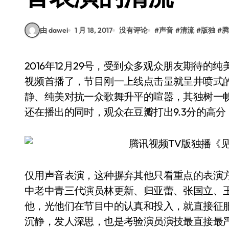
由 dawei
1 月 18, 2017
没有评论
#
声音
#
清流
#
版独
#
腾
2016年12月29号，受到众多观众朋友期待的纯美网络综艺《见字如面》第一期合集版终于在腾讯
视频首播了，节目刚一上线点击量就呈井喷式的
静、纯美对抗一众歌舞升平的喧嚣，其独树一
还在播出的同时，观众在豆瓣打出9.3分的高
仅用声音表演，这种摒弃其他只看重点的表演
中老中青三代演员林更新、归亚蕾、张国立、
他，光他们在节目中的认真和投入，就直接征服
沉静，发人深思，也是考验演员演技最直接最