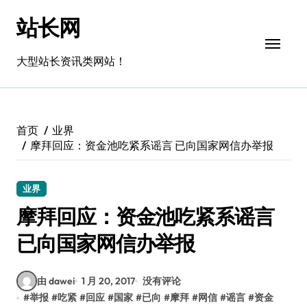
跳
站长网
转
到
内
大型站长资讯类网站！
容
首页
业界
摩拜回应：资金池吃紧系谣言 已向国家网信办举报
业界
摩拜回应：资金池吃紧系谣言
已向国家网信办举报
由 dawei
1 月 20, 2017
没有评论
#
举报
#
吃紧
#
回应
#
国家
#
已向
#
摩拜
#
网信
#
谣言
#
资金