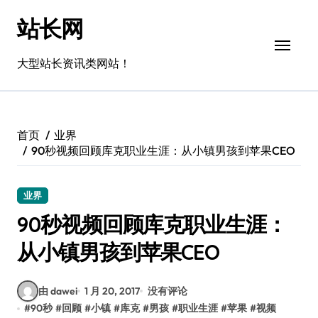
跳
站长网
转
到
内
大型站长资讯类网站！
容
首页
业界
90秒视频回顾库克职业生涯：从小镇男孩到苹果CEO
业界
90秒视频回顾库克职业生涯：
从小镇男孩到苹果CEO
由 dawei
1 月 20, 2017
没有评论
#
90秒
#
回顾
#
小镇
#
库克
#
男孩
#
职业生涯
#
苹果
#
视频