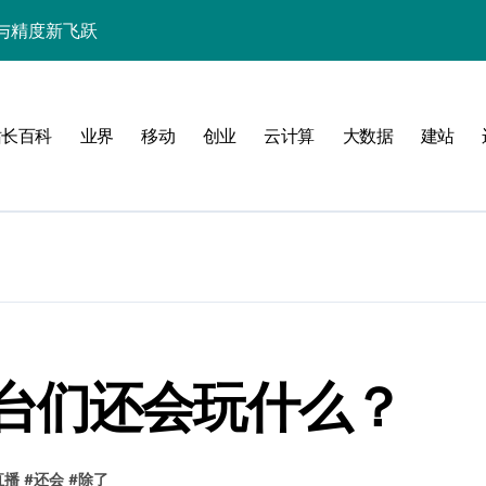
与精度新飞跃
性能精准调控指南
技赋能系统流畅跃升
站长百科
业界
移动
创业
云计算
大数据
建站
南
新标准
台们还会玩什么？
用的流畅交互革新
直播
#
还会
#
除了