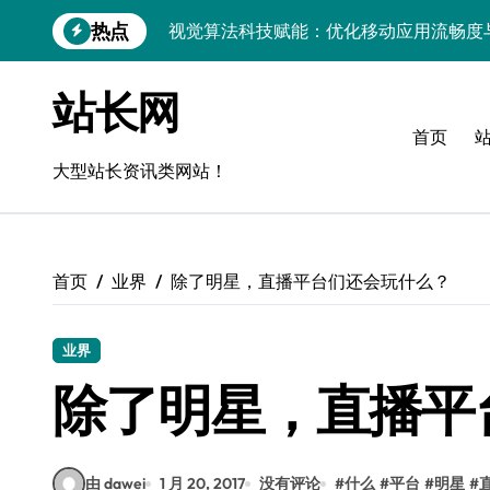
跳
热点
视觉算法科技赋能：优化移动应用流畅度
转
到
移动H5技术实战：流畅度优化与毫秒级
内
站长网
容
移动互联新架构：技术驱动精准控流，科
首页
跨界评测：流畅度对决，操控为王
大型站长资讯类网站！
Go语言移动应用流畅度与性能实测
实时数据智能驱动无障碍设计精准优化
首页
业界
除了明星，直播平台们还会玩什么？
深度评测：交互优化赋能移动端流畅体验
无障碍移动互联流畅度与精准控制优化指
业界
移动互联产品流畅度深度评测：优化体验
除了明星，直播平
API视角：视觉优化技术赋能移动互联应
由 dawei
1 月 20, 2017
没有评论
#
什么
#
平台
#
明星
#