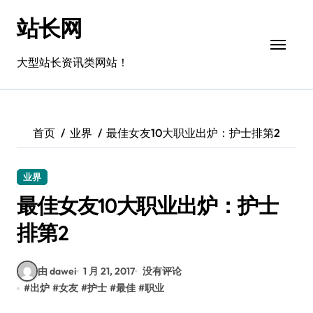
跳
站长网
转
到
内
大型站长资讯类网站！
容
首页
业界
最佳女友10大职业出炉：护士排第2
业界
最佳女友10大职业出炉：护士
排第2
由 dawei
1 月 21, 2017
没有评论
#
出炉
#
女友
#
护士
#
最佳
#
职业