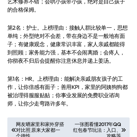
艺术修养不错；会哄小孩带小孩，绝对是自己孩子
的合格保姆。
第2名：护士。上榜理由：接触人群比较单一，思想
单纯；外型绝对不会差，带在身边不是一般地有面
子；有健康观念，健康常识丰富，家人亲戚都能得
到照顾；家务能力强，基本不会闹离婚；会疼人，
你彻夜不归后会提醒你注意休息并递上姜汤。
第1名：HR。上榜理由：能解决亲戚朋友孩子的工
作，让你倍感有面子；善用KPI，家里的阿姨狗狗都
被治理得服服贴贴；你事业发展的免费职业谘询
师，让你少走弯路许多年。
文
网友晒家里和家外穿搭
一张图看懂2017年QQ
对比照 原来大家都一
红包春节玩法：入口、
章
个德性
攻略等