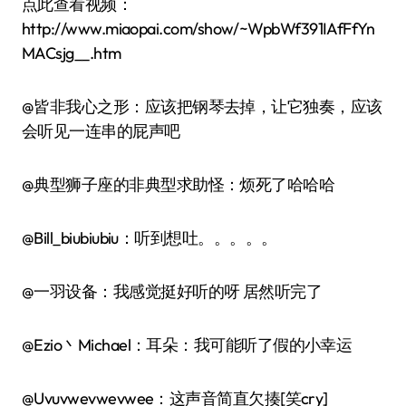
点此查看视频：
http://www.miaopai.com/show/~WpbWf391IAfFfYn
MACsjg__.htm
@皆非我心之形：应该把钢琴去掉，让它独奏，应该
会听见一连串的屁声吧
@典型狮子座的非典型求助怪：烦死了哈哈哈
@Bill_biubiubiu：听到想吐。。。。。
@一羽设备：我感觉挺好听的呀 居然听完了
@Ezio丶Michael：耳朵：我可能听了假的小幸运
@Uvuvwevwevwee：这声音简直欠揍[笑cry]