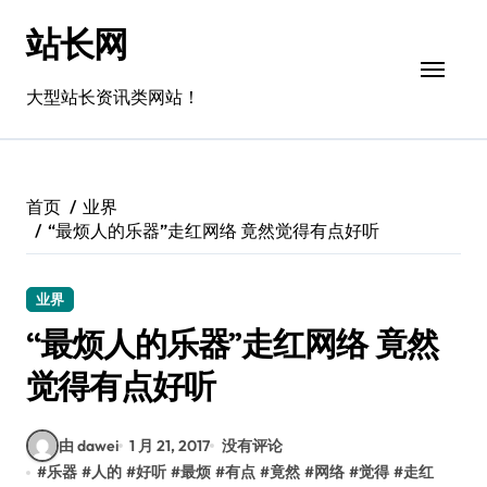
跳
站长网
转
到
内
大型站长资讯类网站！
容
首页
业界
“最烦人的乐器”走红网络 竟然觉得有点好听
业界
“最烦人的乐器”走红网络 竟然
觉得有点好听
由 dawei
1 月 21, 2017
没有评论
#
乐器
#
人的
#
好听
#
最烦
#
有点
#
竟然
#
网络
#
觉得
#
走红