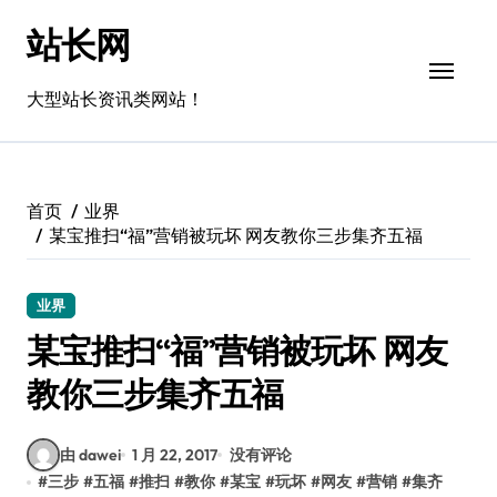
跳
站长网
转
到
内
大型站长资讯类网站！
容
首页
业界
某宝推扫“福”营销被玩坏 网友教你三步集齐五福
业界
某宝推扫“福”营销被玩坏 网友
教你三步集齐五福
由 dawei
1 月 22, 2017
没有评论
#
三步
#
五福
#
推扫
#
教你
#
某宝
#
玩坏
#
网友
#
营销
#
集齐