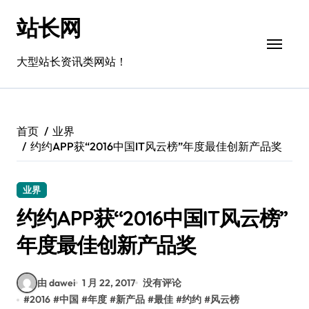
跳
站长网
转
到
内
大型站长资讯类网站！
容
首页
业界
约约APP获“2016中国IT风云榜”年度最佳创新产品奖
业界
约约APP获“2016中国IT风云榜”
年度最佳创新产品奖
由 dawei
1 月 22, 2017
没有评论
#
2016
#
中国
#
年度
#
新产品
#
最佳
#
约约
#
风云榜