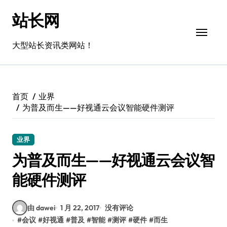
跳
站长网
转
到
内
大型站长资讯类网站！
容
首页
业界
为普及而生——好视通云会议智能硬件测评
业界
为普及而生——好视通云会议智
能硬件测评
由 dawei
1 月 22, 2017
没有评论
#
会议
#
好视通
#
普及
#
智能
#
测评
#
硬件
#
而生