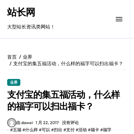
跳
站长网
转
到
内
大型站长资讯类网站！
容
首页
业界
支付宝的集五福活动，什么样的福字可以扫出福卡？
业界
支付宝的集五福活动，什么样
的福字可以扫出福卡？
由 dawei
1 月 22, 2017
没有评论
#
五福
#
什么样
#
可以
#
扫出
#
支付
#
活动
#
福卡
#
福字