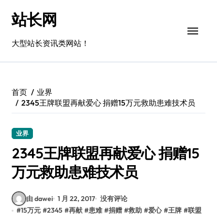
跳
站长网
转
到
内
大型站长资讯类网站！
容
首页
业界
2345王牌联盟再献爱心 捐赠15万元救助患难技术员
业界
2345王牌联盟再献爱心 捐赠15
万元救助患难技术员
由 dawei
1 月 22, 2017
没有评论
#
15万元
#
2345
#
再献
#
患难
#
捐赠
#
救助
#
爱心
#
王牌
#
联盟