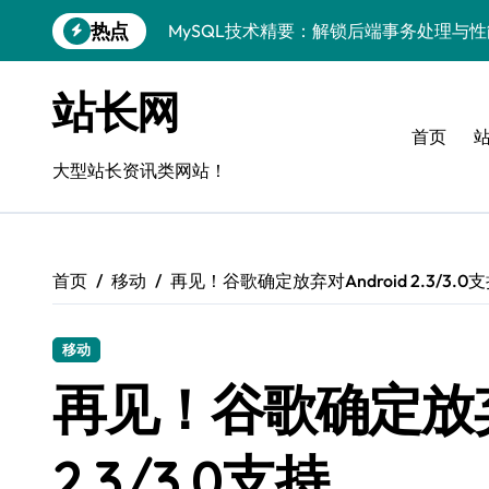
跳
热点
MySQL技术精要：解锁后端事务处理与
转
到
Go语言MySQL事务管理：揭秘原理与高
内
站长网
容
VR开发进阶：技术赋能，MySQL事务控
首页
MySQL事务精控与安全优化：站长技术
大型站长资讯类网站！
解锁MySQL事务控制黑科技，站长学院
蓝队视角：VR数据管理进阶——MySQL
首页
移动
再见！谷歌确定放弃对Android 2.3/3.0
MySQL事务控制深度剖析：科技赋能服
技术赋能风控：站长必知的MySQL事务
移动
Go语言技术揭秘：MySQL事务控制与高
再见！谷歌确定放弃对
零基础启航！站长学院带你玩转MySQL
2.3/3.0支持