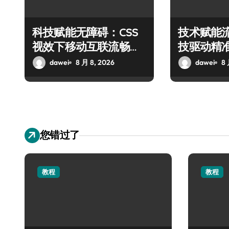
科技赋能无障碍：CSS
技术赋能
视效下移动互联流畅操
技驱动精
控新解
互联新标
dawei
8 月 8, 2026
dawei
8 
您错过了
教程
教程