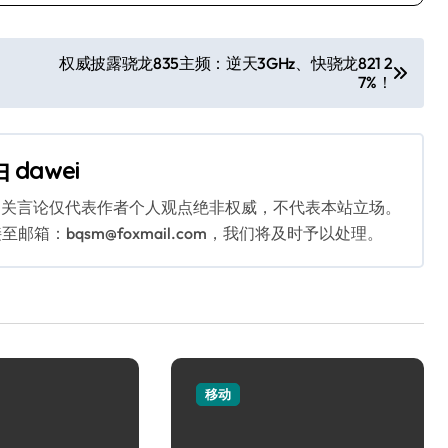
权威披露骁龙835主频：逆天3GHz、快骁龙821 2
7%！
由
dawei
相关言论仅代表作者个人观点绝非权威，不代表本站立场。
：bqsm@foxmail.com，我们将及时予以处理。
移动