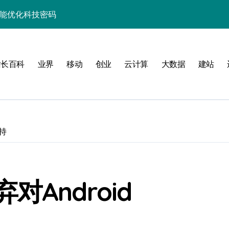
性能优化科技密码
并发场景下的高效实践
制科技实战精析
站长百科
业界
移动
创业
云计算
大数据
建站
升级实战秘籍
助你技术进阶跃迁
事务控制科技实战精析
支持
务器性能优化实战
合规控制实战策略
并发科技优化实战
Android
事务控制实战