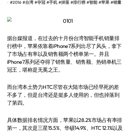
#
2016
#
台湾
#
夺冠
#
手机
#
掉落
#
排行榜
#
智能
#
苹果
#
销量
据台媒报道，在过去的十月份台湾智能手机销量排
行榜中，苹果依靠着iPhone7系列出尽了风头，拿下
了市场占有率以及销售额两个榜单第一。并且
iPhone7系列还夺得了销售量、销售额、热销单机三
冠王，堪称是无冕之王。
而台湾本土势力HTC尽管在大陆市场已经早死的差
不多了，但是台湾还是挺多人使用的，但也掉落到
了第四。
具体数据排名情况方面，苹果以28.2%市场占有率排
第一，其次是三星15.5%、华硕14.9%、HTC 12.1%以及