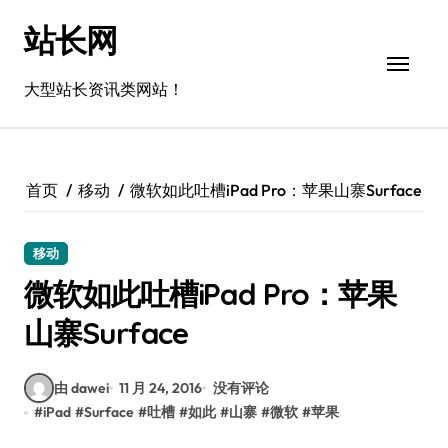
跳
站长网
转
到
内
大型站长资讯类网站！
容
首页
移动
微软如此吐槽iPad Pro：苹果山寨Surface
移动
微软如此吐槽iPad Pro：苹果
山寨Surface
由 dawei
11 月 24, 2016
没有评论
#
iPad
#
Surface
#
吐槽
#
如此
#
山寨
#
微软
#
苹果