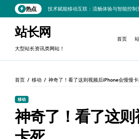
跳
热点
技术赋能移动互联：流畅体验与智能控制
转
到
移动互联云评测：后端架构下的流畅度优
内
站长网
容
深度揭秘：移动端流畅度优化技术全攻略
首页
移动互联新突破：精准控流策略，解锁系
大型站长资讯类网站！
移动互联大数据驱动：网关层流畅度智能
移动互联应用视觉流畅度：技术解构与科
首页
移动
神奇了！看了这则视频后iPhone会慢慢
算法赋能评测：移动互联流畅智控双驱动
科技赋能无障碍互联：流畅体验与精准操
移动
移动互联实战评测：技术解码流畅体验+
神奇了！看了这则视
移动互联应用评测：以流畅度为基，科技
卡死