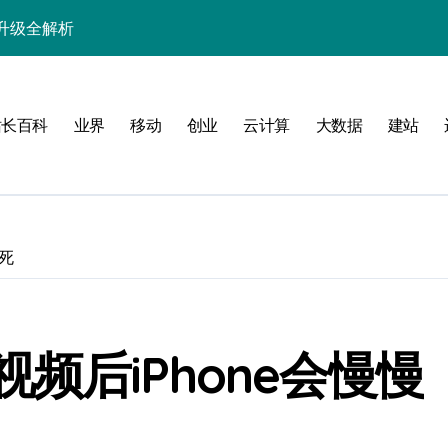
升级全解析
化与精准控制策略
与性能提升秘籍
站长百科
业界
移动
创业
云计算
大数据
建站
统极致流畅体验
评估与动态调控体系
技优化实战策略
卡死
用户体验革新
控的运营革新
智能云安全新防线
频后iPhone会慢慢
调控优化体验新高度