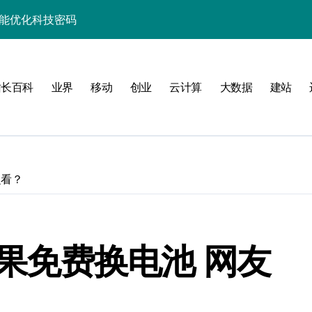
性能优化科技密码
并发场景下的高效实践
制科技实战精析
站长百科
业界
移动
创业
云计算
大数据
建站
升级实战秘籍
助你技术进阶跃迁
事务控制科技实战精析
么看？
务器性能优化实战
合规控制实战策略
并发科技优化实战
苹果免费换电池 网友
事务控制实战