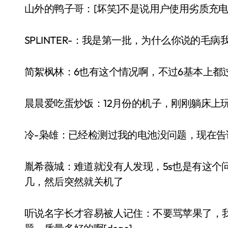
山外的鸭子哥：[坏笑]不是说用户使用劣质充
SPLINTER-：我是第一批，为什么你说的毛病
简絮枫林：6也有这个情况啊，不过6基本上都过
晨晨爱吃蛋炒饭：12月份的机子，刚刚躺床上玩
冷-枭雄：已经检测过我的电池没问题，现在
胤希薇城：难道就没有人发现，5s也是有这个
几，然后突然就关机了
听说名字长才容易被人记住：不要骂苹果了，