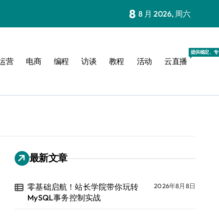
8
8 月 2026, 周六
提供稳定、专
运营
电商
编程
访谈
教程
活动
云直播
最新文章
零基础启航！站长学院带你玩转
2026年8月8日
MySQL事务控制实战