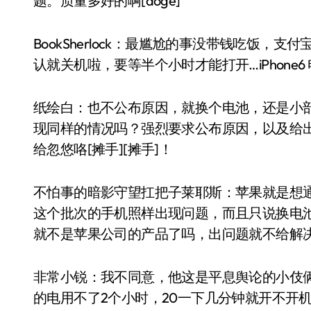
题。质量多好的啊[doge]
BookSherlock：最尴尬的事没带钱吃饭
认就关机啦，要等半个小时才能打开…iPhone6 
纸绘白：也不公布原因，就换个电池，还是小
现同样的情况吗？强烈要求公布原因，以及给
给忽悠咯[摊手][摊手]！
不怕事的暗影守望扛把子莱耶斯：苹果就是想通
这个批次的手机照样出现问题，而且只说换电池
就不是苹果公司的产品了吗，出问题就不给解决
非常小锐：我不同意，他这是平息舆论的小伎俩
的电用不了2个小时，20一下几分钟就开不开