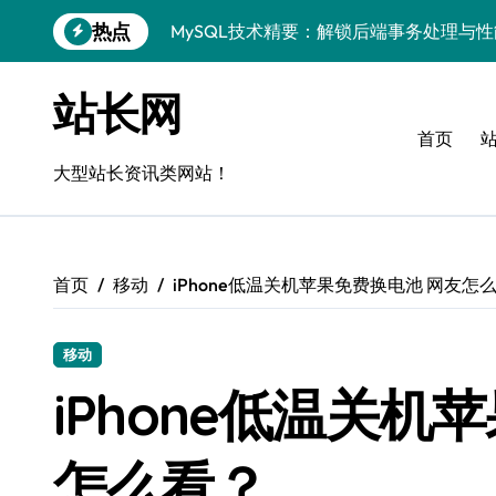
跳
热点
MySQL技术精要：解锁后端事务处理与
转
到
Go语言MySQL事务管理：揭秘原理与高
内
站长网
容
VR开发进阶：技术赋能，MySQL事务控
首页
MySQL事务精控与安全优化：站长技术
大型站长资讯类网站！
解锁MySQL事务控制黑科技，站长学院
蓝队视角：VR数据管理进阶——MySQL
首页
移动
iPhone低温关机苹果免费换电池 网友怎
MySQL事务控制深度剖析：科技赋能服
技术赋能风控：站长必知的MySQL事务
移动
Go语言技术揭秘：MySQL事务控制与高
iPhone低温关机
零基础启航！站长学院带你玩转MySQL
怎么看？