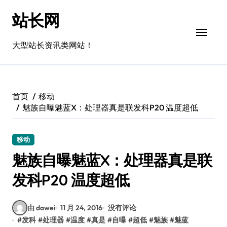
跳
站长网
转
到
内
大型站长资讯类网站！
容
首页
移动
魅族自曝魅蓝X：处理器真是联发科P20 温度超低
移动
魅族自曝魅蓝X：处理器真是联
发科P20 温度超低
由 dawei
11 月 24, 2016
没有评论
#
发科
#
处理器
#
温度
#
真是
#
自曝
#
超低
#
魅族
#
魅蓝