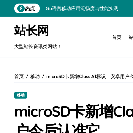
跳
热点
Go语言移动应用流畅度与性能实测
转
到
实时数据智能驱动无障碍设计精准优化
内
站长网
容
深度评测：交互优化赋能移动端流畅体验
首页
无障碍移动互联流畅度与精准控制优化指
大型站长资讯类网站！
移动互联产品流畅度深度评测：优化体验
移动互联流畅度评测：全链路控制架构构
首页
移动
microSD卡新增Class A1标识：安卓用
移动互联产品流畅度与精准控制优化实战
深度解析：Android流畅度优化与精准控
移动
移动互联中计算机视觉流畅度与精准度评
microSD卡新增Cl
跨界评测：流畅度对决，操控为王
户今后认准它