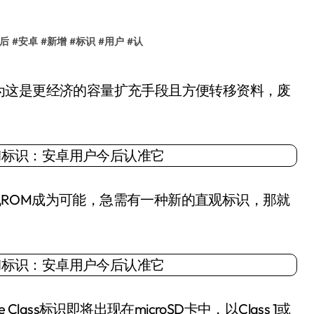
后
#
安卓
#
新增
#
标识
#
用户
#
认
空间到手机ROM成为可能，急需有一种新的直观标识，那就
ce Class标识即将出现在microSD卡中，以Class 1或