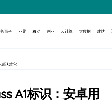
站长百科
业界
移动
创业
云计算
大数据
建站
南
新标准
建
户今后认准它
制
测
ass A1标识：安卓用