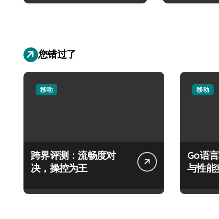
您错过了
移动
移动
跨界评测：流畅度对
Go语
决，操控为王
与性能