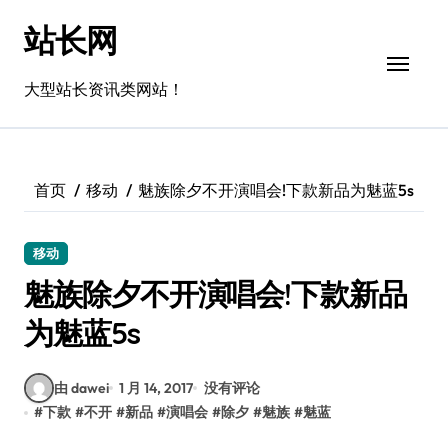
跳
站长网
转
到
内
大型站长资讯类网站！
容
首页
移动
魅族除夕不开演唱会!下款新品为魅蓝5s
移动
魅族除夕不开演唱会!下款新品
为魅蓝5s
由 dawei
1 月 14, 2017
没有评论
#
下款
#
不开
#
新品
#
演唱会
#
除夕
#
魅族
#
魅蓝