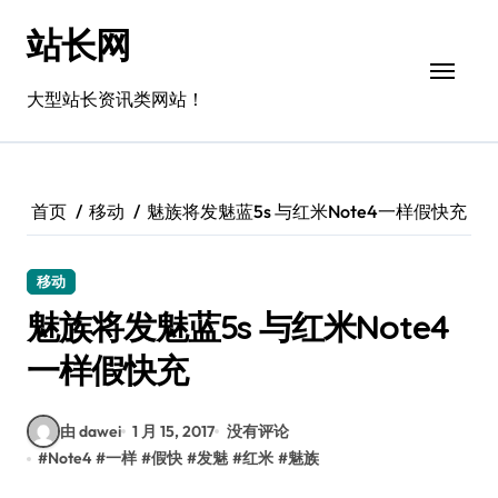
跳
站长网
转
到
内
大型站长资讯类网站！
容
首页
移动
魅族将发魅蓝5s 与红米Note4一样假快充
移动
魅族将发魅蓝5s 与红米Note4
一样假快充
由 dawei
1 月 15, 2017
没有评论
#
Note4
#
一样
#
假快
#
发魅
#
红米
#
魅族