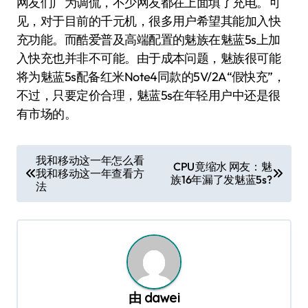
网友们广为调侃，不少网友都在上面填了充电。可
见，对于目前的千元机，很多用户希望其能加入快
充功能。而酷爱普及高端配置的魅族在魅蓝5s上加
入快充也并非不可能。由于成本问题，魅族很可能
将为魅蓝5s配备红米Note4同款的5V/2A“假快充”，
不过，只要定价合理，魅蓝5s在年轻用户中还是很
有市场的。
文
我和移动这一年怎么看
CPU竟缩水 网友：魅
我和移动这一年查看方
章
族16年漏了发魅蓝5s?
法
导
航
由
dawei