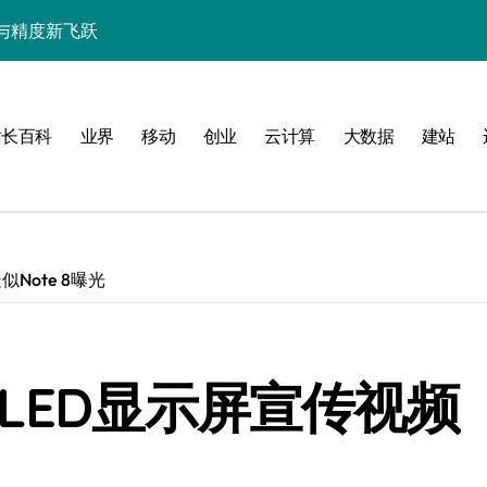
与精度新飞跃
性能精准调控指南
技赋能系统流畅跃升
站长百科
业界
移动
创业
云计算
大数据
建站
Note 8曝光
南
新标准
LED显示屏宣传视频
用的流畅交互革新