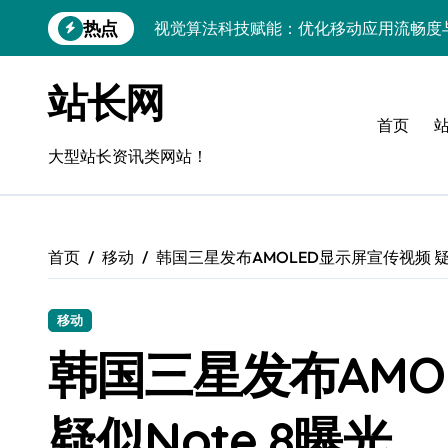
跳
热点
视觉算法科技赋能：优化移动应用流畅度
转
到
移动H5技术实战：流畅度优化与毫秒级
内
站长网
容
移动互联新架构：技术驱动精准控流，科
首页
跨界评测：流畅度对决，操控为王
大型站长资讯类网站！
Go语言移动应用流畅度与性能实测
实时数据智能驱动无障碍设计精准优化
首页
移动
韩国三星发布AMOLED显示屏宣传视频 疑似
深度评测：交互优化赋能移动端流畅体验
无障碍移动互联流畅度与精准控制优化指
移动
移动互联产品流畅度深度评测：优化体验
韩国三星发布AMO
API视角：视觉优化技术赋能移动互联应
疑似Note 8曝光