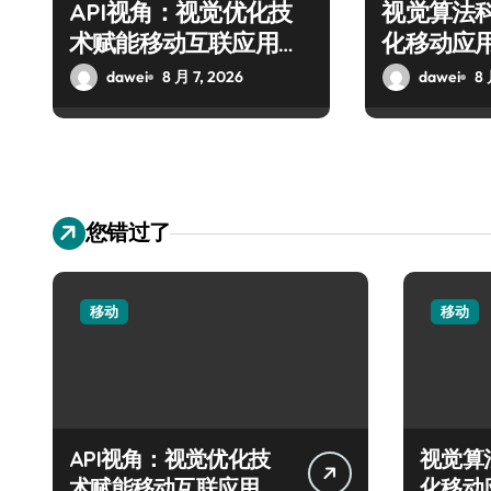
API视角：视觉优化技
视觉算法
术赋能移动互联应用的
化移动应
流畅交互革新
度新飞跃
dawei
8 月 7, 2026
dawei
8 
您错过了
移动
移动
API视角：视觉优化技
视觉算
术赋能移动互联应用的
化移动