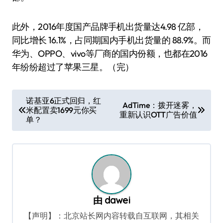
此外，2016年度国产品牌手机出货量达4.98 亿部，
同比增长 16.1%，占同期国内手机出货量的 88.9%。而
华为、OPPO、vivo等厂商的国内份额，也都在2016
年纷纷超过了苹果三星。（完）
文
诺基亚6正式回归，红
AdTime：拨开迷雾，
米配置卖1699元你买
章
重新认识OTT广告价值
单？
导
航
由
dawei
【声明】：北京站长网内容转载自互联网，其相关