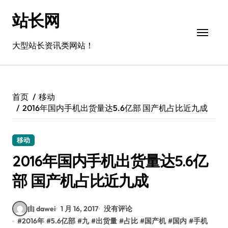
跳
站长网
转
到
内
大型站长资讯类网站！
容
首页
移动
2016年国内手机出货量达5.6亿部 国产机占比近九成
移动
2016年国内手机出货量达5.6亿
部 国产机占比近九成
由 dawei
1 月 16, 2017
没有评论
#
2016年
#
5.6亿部
#
九
#
出货量
#
占比
#
国产机
#
国内
#
手机