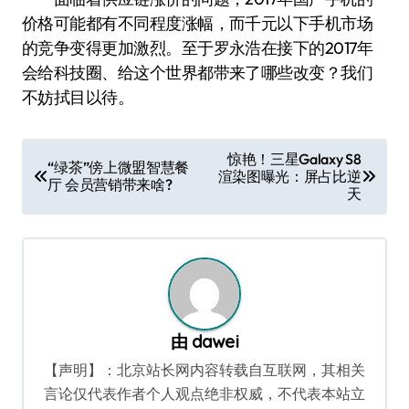
价格可能都有不同程度涨幅，而千元以下手机市场
的竞争变得更加激烈。至于罗永浩在接下的2017年
会给科技圈、给这个世界都带来了哪些改变？我们
不妨拭目以待。
文
惊艳！三星Galaxy S8
“绿茶”傍上微盟智慧餐
渲染图曝光：屏占比逆
章
厅 会员营销带来啥?
天
导
航
由
dawei
【声明】：北京站长网内容转载自互联网，其相关
言论仅代表作者个人观点绝非权威，不代表本站立