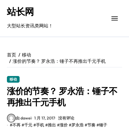
跳
站长网
转
到
内
大型站长资讯类网站！
容
首页
移动
涨价的节奏？ 罗永浩：锤子不再推出千元手机
移动
涨价的节奏？ 罗永浩：锤子不
再推出千元手机
由 dawei
1 月 17, 2017
没有评论
#
不再
#
千元
#
手机
#
推出
#
涨价
#
罗永浩
#
节奏
#
锤子