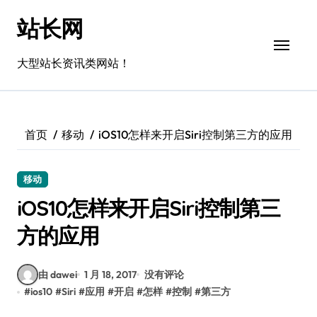
跳
站长网
转
到
内
大型站长资讯类网站！
容
首页
移动
iOS10怎样来开启Siri控制第三方的应用
移动
iOS10怎样来开启Siri控制第三
方的应用
由 dawei
1 月 18, 2017
没有评论
#
ios10
#
Siri
#
应用
#
开启
#
怎样
#
控制
#
第三方