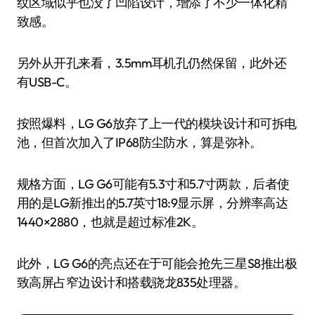
纹区域似乎也没了凹陷设计，增添了不少一体化精
致感。
另外从开孔来看，3.5mm耳机孔仍然保留，此外还
有USB-C。
按照爆料，LG G6放弃了上一代的模块设计和可拆电
池，但首次加入了IP68防尘防水，算是弥补。
规格方面，LG G6可能有5.3寸和5.7寸两款，后者使
用的是LG新推出的5.7英寸18:9显示屏，分辨率高达
1440×2880，也就是超过标准2K。
此外，LG G6的亮点还在于可能会抢先三星S8推出极
致高屏占窄边设计和搭载骁龙835处理器。