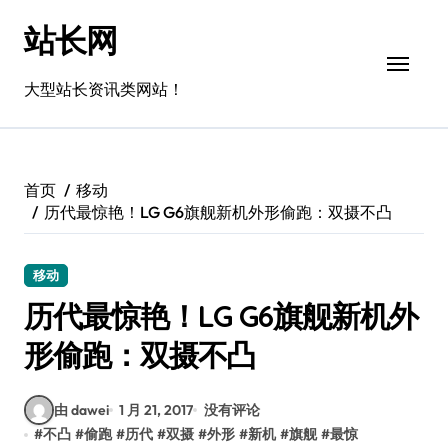
跳
站长网
转
到
内
大型站长资讯类网站！
容
首页
移动
历代最惊艳！LG G6旗舰新机外形偷跑：双摄不凸
移动
历代最惊艳！LG G6旗舰新机外
形偷跑：双摄不凸
由 dawei
1 月 21, 2017
没有评论
#
不凸
#
偷跑
#
历代
#
双摄
#
外形
#
新机
#
旗舰
#
最惊