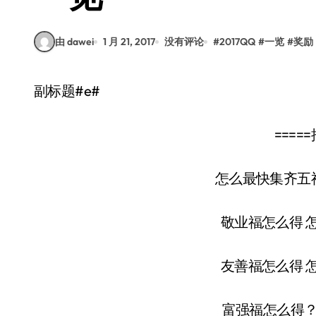
由 dawei
1 月 21, 2017
没有评论
#
2017QQ
#
一览
#
奖励
副标题#e#
=====推
怎么最快集齐五
敬业福怎么得 
友善福怎么得 
富强福怎么得