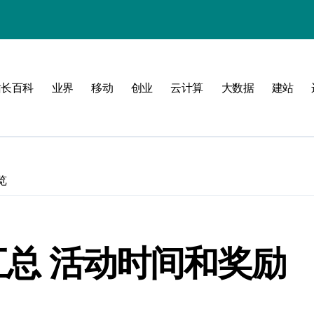
站长百科
业界
移动
创业
云计算
大数据
建站
南
新标准
建
览
制
测
动汇总 活动时间和奖励