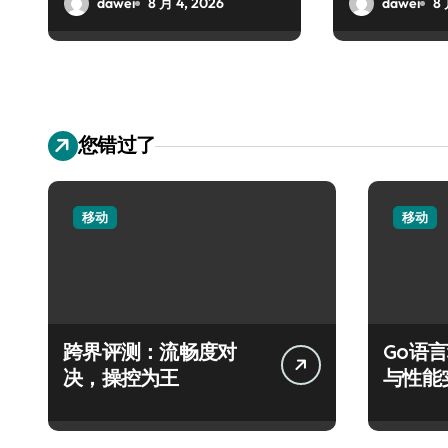
dawei
8 月 4, 2026
dawei
8 
您错过了
移动
移动
跨界评测：流畅度对
Go语
决，操控为王
与性能