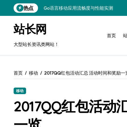
跳
热点
Go语言移动应用流畅度与性能实测
转
到
实时数据智能驱动无障碍设计精准优化
内
站长网
容
深度评测：交互优化赋能移动端流畅体验
首页
无障碍移动互联流畅度与精准控制优化指
大型站长资讯类网站！
移动互联产品流畅度深度评测：优化体验
移动互联流畅度评测：全链路控制架构构
首页
移动
2017QQ红包活动汇总 活动时间和奖励一
移动互联产品流畅度与精准控制优化实战
深度解析：Android流畅度优化与精准控
移动
移动互联中计算机视觉流畅度与精准度评
2017QQ红包活
跨界评测：流畅度对决，操控为王
一览