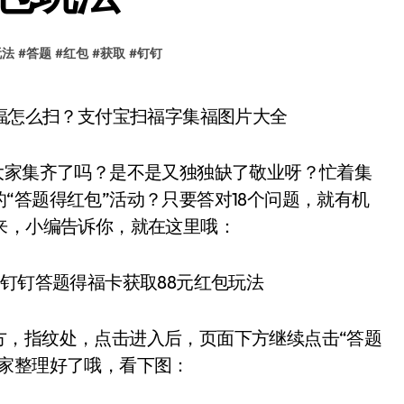
玩法
#
答题
#
红包
#
获取
#
钉钉
国福怎么扫？支付宝扫福字集福图片大全
大家集齐了吗？是不是又独独缺了敬业呀？忙着集
“答题得红包”活动？只要答对18个问题，就有机
来，小编告诉你，就在这里哦：
方，指纹处，点击进入后，页面下方继续点击“答题
大家整理好了哦，看下图：