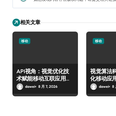
相关文章
移动
移动
API视角：视觉优化技
视觉算法
术赋能移动互联应用的
化移动应
流畅交互革新
度新飞跃
dawei
8 月 7, 2026
dawei
8 