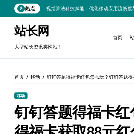
跳
热点
视觉算法科技赋能：优化移动应用流畅度
转
到
移动H5技术实战：流畅度优化与毫秒级
内
站长网
容
移动互联新架构：技术驱动精准控流，科
首页
跨界评测：流畅度对决，操控为王
大型站长资讯类网站！
Go语言移动应用流畅度与性能实测
实时数据智能驱动无障碍设计精准优化
首页
移动
钉钉答题得福卡红包怎么玩？钉钉答题得
深度评测：交互优化赋能移动端流畅体验
无障碍移动互联流畅度与精准控制优化指
移动
移动互联产品流畅度深度评测：优化体验
钉钉答题得福卡红
API视角：视觉优化技术赋能移动互联应
得福卡获取88元红