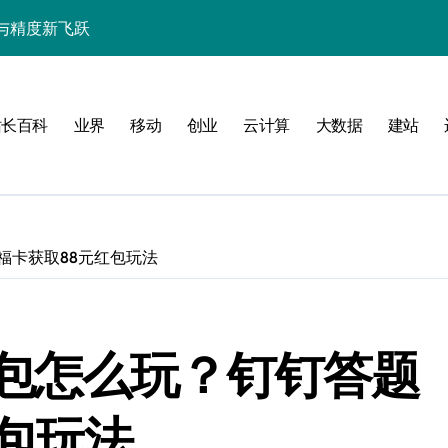
与精度新飞跃
性能精准调控指南
技赋能系统流畅跃升
站长百科
业界
移动
创业
云计算
大数据
建站
福卡获取88元红包玩法
南
新标准
包怎么玩？钉钉答题
用的流畅交互革新
包玩法