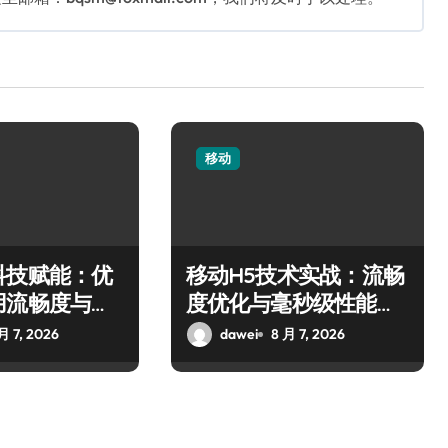
移动
科技赋能：优
移动H5技术实战：流畅
用流畅度与精
度优化与毫秒级性能精
准调控指南
月 7, 2026
dawei
8 月 7, 2026