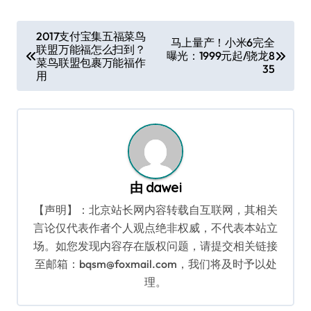
文
2017支付宝集五福菜鸟
马上量产！小米6完全
联盟万能福怎么扫到？
章
曝光：1999元起/骁龙8
菜鸟联盟包裹万能福作
35
导
用
航
由
dawei
【声明】：北京站长网内容转载自互联网，其相关
言论仅代表作者个人观点绝非权威，不代表本站立
场。如您发现内容存在版权问题，请提交相关链接
至邮箱：bqsm@foxmail.com，我们将及时予以处
理。