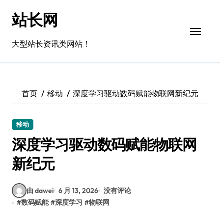
跳
站长网
转
到
内
大型站长资讯类网站！
容
首页
移动
深度学习驱动数码赋能物联网新纪元
移动
深度学习驱动数码赋能物联网
新纪元
由 dawei
6 月 13, 2026
没有评论
#
数码赋能
#
深度学习
#
物联网