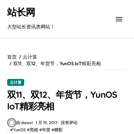
跳
站长网
转
到
内
大型站长资讯类网站！
容
首页
云计算
双11、双12、年货节，YunOS IoT精彩亮相
云计算
双11、双12、年货节，YunOS
IoT精彩亮相
由 dawei
1 月 19, 2017
没有评论
#
YunOS
#
亮相
#
年货
#
精彩