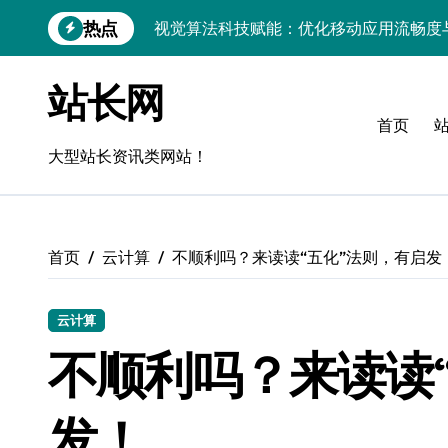
跳
热点
视觉算法科技赋能：优化移动应用流畅度
转
到
移动H5技术实战：流畅度优化与毫秒级
内
站长网
容
移动互联新架构：技术驱动精准控流，科
首页
跨界评测：流畅度对决，操控为王
大型站长资讯类网站！
Go语言移动应用流畅度与性能实测
实时数据智能驱动无障碍设计精准优化
首页
云计算
不顺利吗？来读读“五化”法则，有启发
深度评测：交互优化赋能移动端流畅体验
无障碍移动互联流畅度与精准控制优化指
云计算
移动互联产品流畅度深度评测：优化体验
不顺利吗？来读读
API视角：视觉优化技术赋能移动互联应
发！