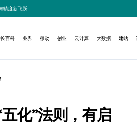
与精度新飞跃
性能精准调控指南
技赋能系统流畅跃升
站长百科
业界
移动
创业
云计算
大数据
建站
！
南
新标准
“五化”法则，有启
用的流畅交互革新