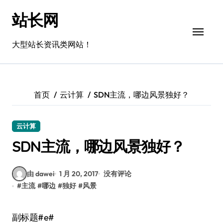
跳
站长网
转
到
内
大型站长资讯类网站！
容
首页
云计算
SDN主流，哪边风景独好？
云计算
SDN主流，哪边风景独好？
由 dawei
1 月 20, 2017
没有评论
#
主流
#
哪边
#
独好
#
风景
副标题#e#