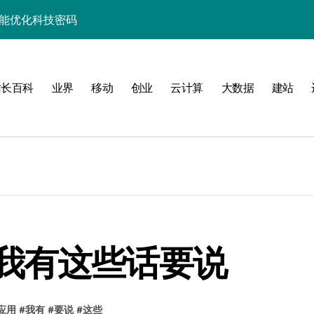
性能优化科技密码
并发场景下的高效实践
制科技实战精析
站长百科
业界
移动
创业
云计算
大数据
建站
升级实战秘籍
助你技术进阶跃迁
事务控制科技实战精析
务器性能优化实战
合规控制实战策略
并发科技优化实战
我有这些话要说
事务控制实战
应用
#
我有
#
要说
#
这些