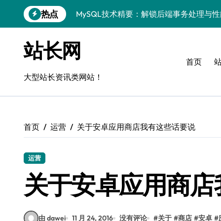
跳
热点
MySQL技术精要：解锁后端事务处理与
转
到
Go语言MySQL事务管理：揭秘原理与高
内
站长网
容
VR开发进阶：技术赋能，MySQL事务控
首页
MySQL事务精控与安全优化：站长技术
大型站长资讯类网站！
解锁MySQL事务控制黑科技，站长学院
蓝队视角：VR数据管理进阶——MySQL
首页
运营
关于安卓应用商店我有这些话要说
MySQL事务控制深度剖析：科技赋能服
技术赋能风控：站长必知的MySQL事务
运营
Go语言技术揭秘：MySQL事务控制与高
关于安卓应用商店
零基础启航！站长学院带你玩转MySQL
由 dawei
11 月 24, 2016
没有评论
#
关于
#
商店
#
安卓
#