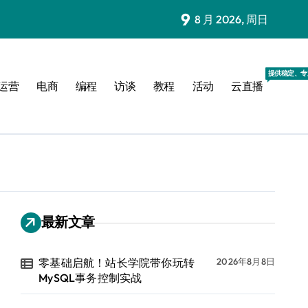
9
8 月 2026, 周日
提供稳定、专
运营
电商
编程
访谈
教程
活动
云直播
最新文章
零基础启航！站长学院带你玩转
2026年8月8日
MySQL事务控制实战