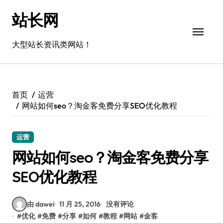
跳
站长网
转
到
内
大型站长资讯类网站！
容
首页
运营
网站如何seo？淘金客免费分享SEO优化教程
运营
网站如何seo？淘金客免费分享
SEO优化教程
由 dawei
11 月 25, 2016
没有评论
#
优化
#
免费
#
分享
#
如何
#
教程
#
网站
#
金客