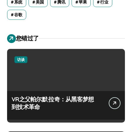
系统
美国
腾讯
苹果
行业
谷歌
您错过了
访谈
VR之父帕尔默·拉奇：从黑客梦想
到技术革命